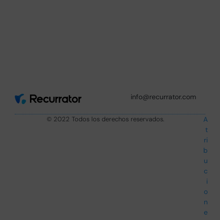
info@recurrator.com
© 2022 Todos los derechos reservados.
A
t
ri
b
u
c
i
o
n
e