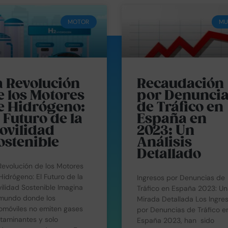
MOTOR
MU
a Revolución
Recaudación
e los Motores
por Denunci
e Hidrógeno:
de Tráfico en
l Futuro de la
España en
ovilidad
2023: Un
ostenible
Análisis
Detallado
Revolución de los Motores
Hidrógeno: El Futuro de la
Ingresos por Denuncias de
ilidad Sostenible Imagina
Tráfico en España 2023: Un
mundo donde los
Mirada Detallada Los Ingre
omóviles no emiten gases
por Denuncias de Tráfico e
taminantes y solo
España 2023, han sido