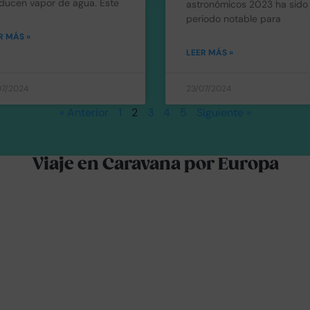
ducen vapor de agua. Este
astronómicos 2023 ha sido
periodo notable para
R MÁS »
LEER MÁS »
07/2024
23/07/2024
« Anterior
1
2
3
4
5
Siguiente »
Viaje en Caravana por Europa