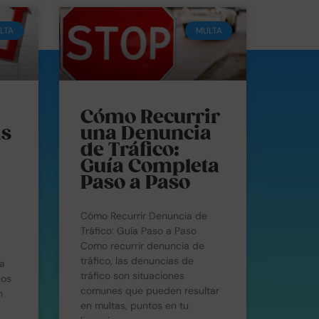
LTA
MULTA
Cómo Recurrir
as
una Denuncia
de Tráfico:
Guía Completa
Paso a Paso
Cómo Recurrir Denuncia de
Tráfico: Guía Paso a Paso
Como recurrir denuncia de
tráfico, las denuncias de
a
tráfico son situaciones
sos
comunes que pueden resultar
n
en multas, puntos en tu