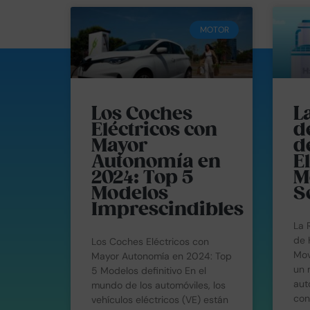
MOTOR
Los Coches
L
Eléctricos con
d
Mayor
d
Autonomía en
E
2024: Top 5
M
Modelos
S
Imprescindibles
La 
de 
Los Coches Eléctricos con
Mov
Mayor Autonomía en 2024: Top
un 
5 Modelos definitivo En el
aut
mundo de los automóviles, los
con
vehículos eléctricos (VE) están